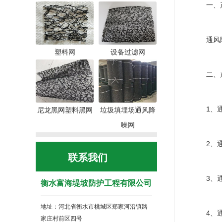
一、产
通风降噪
塑料网
设备过滤网
二、产
1、通风
尼龙黑网塑料黑网
垃圾填埋场通风降
噪网
2、通风
联系我们
3、通风
衡水富海堤坡防护工程有限公司
地址：河北省衡水市桃城区郑家河沿镇路
4、通
家庄村前区四号