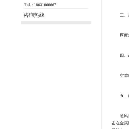
手机：18631868667
咨询热线
三、规
厚度5m
四、产
空隙率
五、产
通风降噪
击在金属