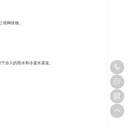
三维网状物。
于涉入的雨水和冷凝水蒸发。
1